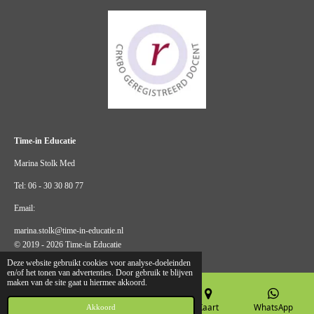
Time-in Educatie
Marina Stolk Med
Tel: 06 - 30 30 80 77
Email:
marina.stolk@time-in-educatie.nl
© 2019 - 2026 Time-in Educatie
Deze website gebruikt cookies voor analyse-doeleinden
en/of het tonen van advertenties. Door gebruik te blijven
maken van de site gaat u hiermee akkoord.
E-mailadres
Telefoonnummer
Kaart
WhatsApp
Akkoord