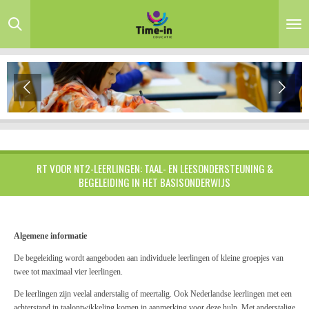
Ga
direct
naar
de
hoofdinhoud
RT VOOR NT2-LEERLINGEN: TAAL- EN LEESONDERSTEUNING &
BEGELEIDING IN HET BASISONDERWIJS
Algemene informatie
De begeleiding wordt aangeboden aan individuele leerlingen of kleine groepjes van
twee tot maximaal vier leerlingen.
De leerlingen zijn veelal anderstalig of meertalig. Ook Nederlandse leerlingen met een
achterstand in taalontwikkeling komen in aanmerking voor deze hulp. Met anderstalige