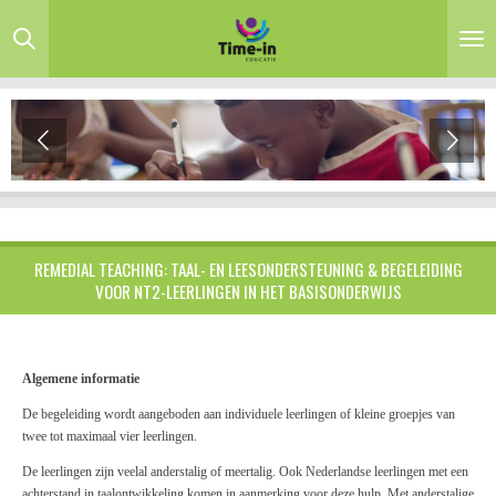
Ga
direct
naar
de
hoofdinhoud
REMEDIAL TEACHING: TAAL- EN LEESONDERSTEUNING & BEGELEIDING
VOOR NT2-LEERLINGEN IN HET BASISONDERWIJS
Algemene informatie
De begeleiding wordt aangeboden aan individuele leerlingen of kleine groepjes van
twee tot maximaal vier leerlingen.
De leerlingen zijn veelal anderstalig of meertalig. Ook Nederlandse leerlingen met een
achterstand in taalontwikkeling komen in aanmerking voor deze hulp. Met anderstalige